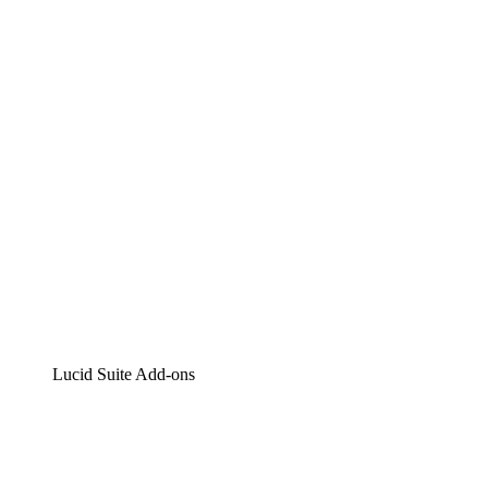
Lucidchart
Intelligente Diagrammerstellung
Lucidspark
Digitales Whiteboarding
airfocus
Produktmanagement und -roadmapping
Lucid Suite Add-ons
Cloud-Accelerator
Besseres Verständnis und Planung künftiger Cloud-
Infrastruktur-Änderungen.