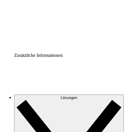
Prozess-Accelerator
Governance der Prozessdokumentation vereinheitlichen
und stärken.
Enterprise Shield
Zusätzliche Sicherheitslayer und granulare
Zugriffskontrolle.
Zusätzliche Informationen
Lösungen