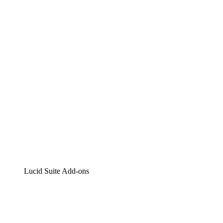
Lucidchart
Intelligente Diagrammerstellung
Lucidspark
Digitales Whiteboarding
airfocus
Produktmanagement und -roadmapping
Lucid Suite Add-ons
Cloud-Accelerator
Besseres Verständnis und Planung künftiger Cloud-
Infrastruktur-Änderungen.