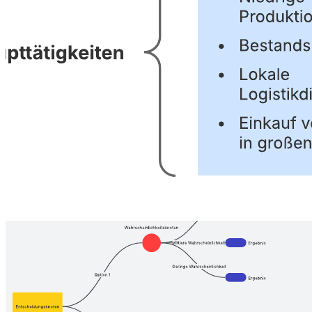
– einen Überblick über die Produktion des Verkaufs eines Produkts
zu geben
– durch Kostenführerschaft und Wettbewerbsdifferenzierung Ihren
Gewinn zu steigern
–mit Ihren Kollegen zusammenzuarbeiten
Öffnen Sie dieses Wertschöpfungskette Beispiel, um zu sehen, wie
Sie es an Ihren Anwendungsfall anpassen können.
Verwandte Vorlagen