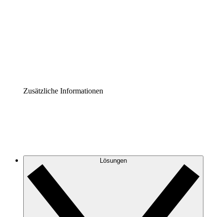
Prozess-Accelerator
Governance der Prozessdokumentation vereinheitlichen
und stärken.
Enterprise Shield
Zusätzliche Sicherheitslayer und granulare
Zugriffskontrolle.
Zusätzliche Informationen
Lösungen