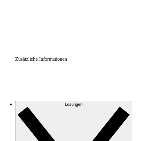
Prozess-Accelerator
Governance der Prozessdokumentation vereinheitlichen
und stärken.
Enterprise Shield
Zusätzliche Sicherheitslayer und granulare
Zugriffskontrolle.
Zusätzliche Informationen
Lösungen