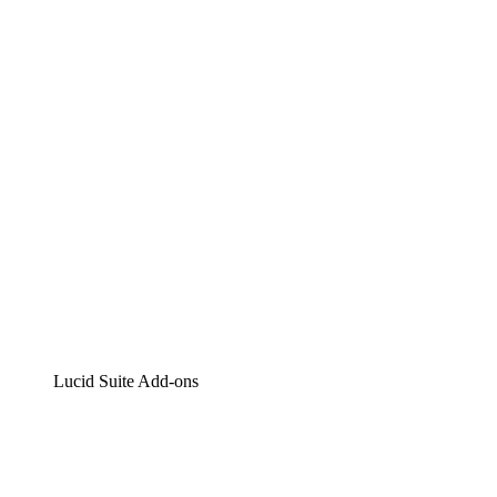
Lucidchart
Intelligente Diagrammerstellung
Lucidspark
Digitales Whiteboarding
airfocus
Produktmanagement und -roadmapping
Lucid Suite Add-ons
Cloud-Accelerator
Besseres Verständnis und Planung künftiger Cloud-
Infrastruktur-Änderungen.