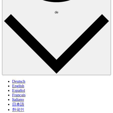
de
Deutsch
English
Español
Français
Italiano
日本語
한국인