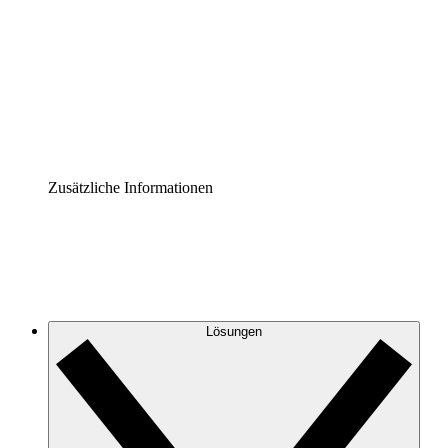
Prozess-Accelerator
Governance der Prozessdokumentation vereinheitlichen
und stärken.
Enterprise Shield
Zusätzliche Sicherheitslayer und granulare
Zugriffskontrolle.
Zusätzliche Informationen
Lösungen