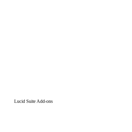
Lucidchart
Intelligente Diagrammerstellung
Lucidspark
Digitales Whiteboarding
airfocus
Produktmanagement und -roadmapping
Lucid Suite Add-ons
Cloud-Accelerator
Besseres Verständnis und Planung künftiger Cloud-
Infrastruktur-Änderungen.