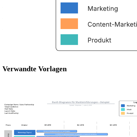
– Alle abgeschlossenen Aufgaben im Verlauf eines Projekts
dokumentieren;
– Mit Kollegen zusammenarbeiten und alle Beteiligten auf dem
neuesten Stand halten;
– Leicht feststellen, welches Team eine bestimmte Aufgabe erledigt
hat.
Öffnen Sie diese Vorlage, um ein detailliertes Beispiel für eine
Projekt-Timeline anzusehen und an Ihren Anwendungsfall
anzupassen.
Verwandte Vorlagen