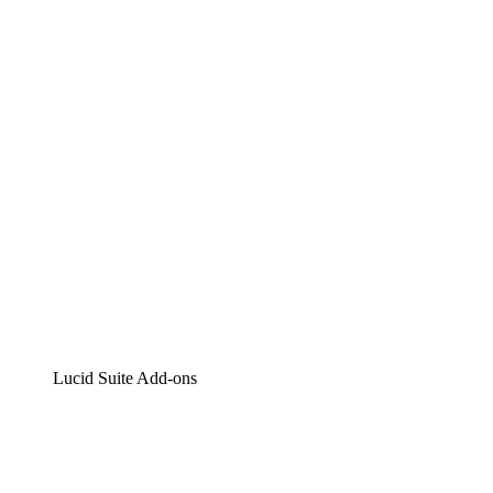
Lucidchart
Intelligente Diagrammerstellung
Lucidspark
Digitales Whiteboarding
airfocus
Produktmanagement und -roadmapping
Lucid Suite Add-ons
Cloud-Accelerator
Besseres Verständnis und Planung künftiger Cloud-
Infrastruktur-Änderungen.