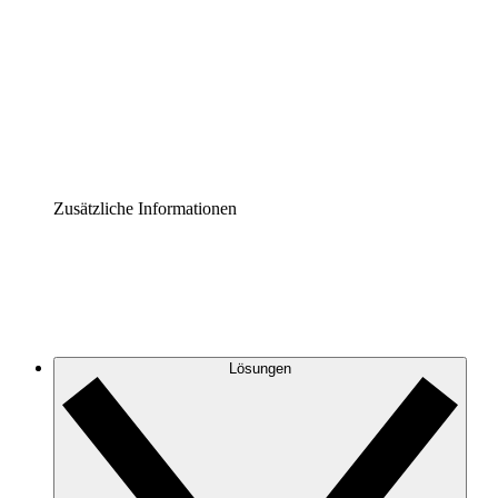
Prozess-Accelerator
Governance der Prozessdokumentation vereinheitlichen
und stärken.
Enterprise Shield
Zusätzliche Sicherheitslayer und granulare
Zugriffskontrolle.
Zusätzliche Informationen
Lösungen