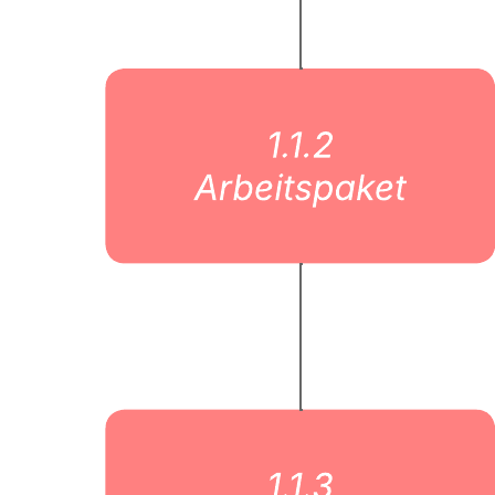
Ein Projektstrukturplan stellt eine zentrale Aufgabe im Rahmen der
Projektplanung dar. Dabei wird ein Projekt in überschaubare
Elemente gegliedert, welche besser evaluiert und verschiedenen
Teams zugeteilt werden können.
Man gliedert den Projektstrukturplan (PSP) in Teilprojekte, die dann
weiter in verschiedene Teilaufgaben und Arbeitspakete unterteilt
werden.
Verwandte Vorlagen