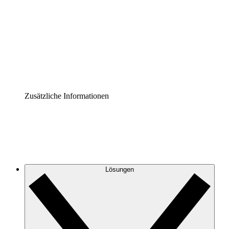
Prozess-Accelerator
Governance der Prozessdokumentation vereinheitlichen
und stärken.
Enterprise Shield
Zusätzliche Sicherheitslayer und granulare
Zugriffskontrolle.
Zusätzliche Informationen
Lösungen