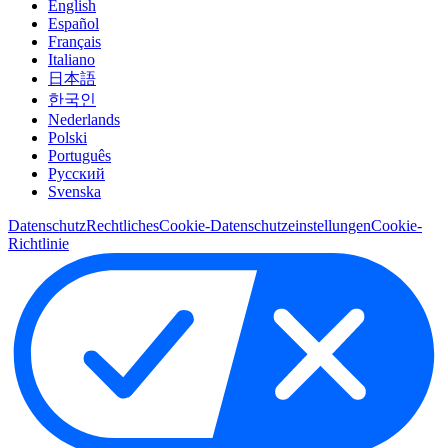
English
Español
Français
Italiano
日本語
한국인
Nederlands
Polski
Português
Pусский
Svenska
Datenschutz
Rechtliches
Cookie-Datenschutzeinstellungen
Cookie-
Richtlinie