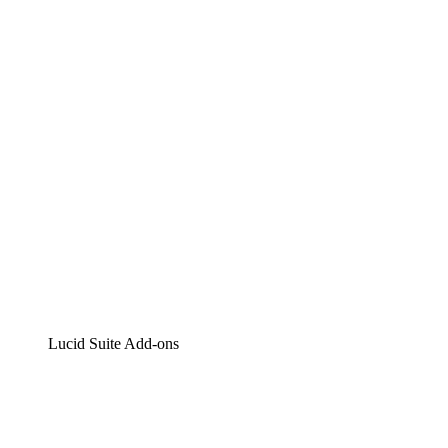
Lucidchart
Intelligente Diagrammerstellung
Lucidspark
Digitales Whiteboarding
airfocus
Produktmanagement und -roadmapping
Lucid Suite Add-ons
Cloud-Accelerator
Besseres Verständnis und Planung künftiger Cloud-
Infrastruktur-Änderungen.