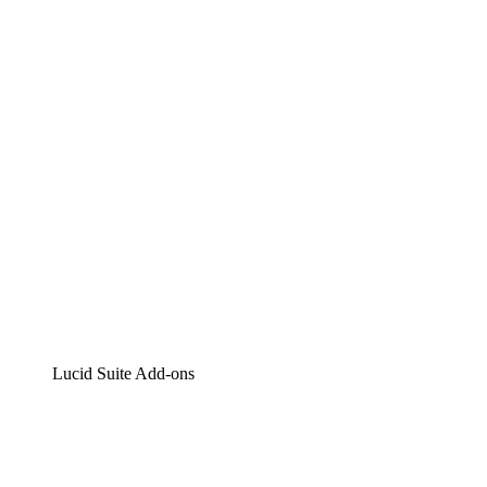
Lucidchart
Intelligente Diagrammerstellung
Lucidspark
Digitales Whiteboarding
airfocus
Produktmanagement und -roadmapping
Lucid Suite Add-ons
Cloud-Accelerator
Besseres Verständnis und Planung künftiger Cloud-
Infrastruktur-Änderungen.