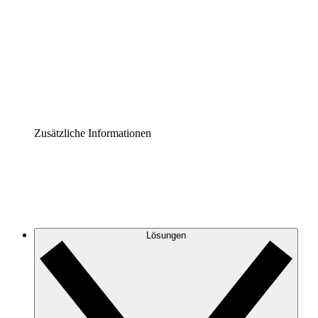
Prozess-Accelerator
Governance der Prozessdokumentation vereinheitlichen
und stärken.
Enterprise Shield
Zusätzliche Sicherheitslayer und granulare
Zugriffskontrolle.
Zusätzliche Informationen
Lösungen