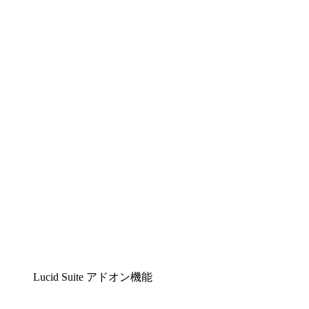
Lucidchart
複雑な内容をチームで分かりやすく理解できるイ
ンテリジェントな作図ソリューション
Lucidspark
チームが最高のアイデアを出し合い、行動につな
げられるバーチャルホワイトボード
airfocus
プロダクト管理・ロードマップツール
Lucid Suite アドオン機能
クラウドアクセル