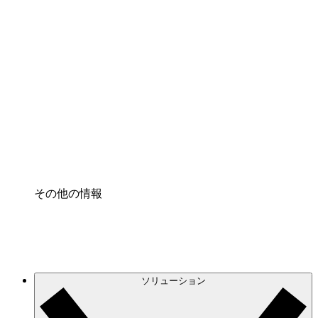
クラウドインフラに対する将来の変更をより良く
理解し、計画を立てましょう。
プロセスアクセル
プロセス文書化のガバナンスを標準化し、改善す
る。
Enterprise Shield
強化されたセキュリティと詳細な制御を追加す
る。
その他の情報
ソリューション