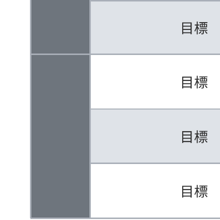
この企画用製品ロードマップの例は以下の用途に役立ちま
す。
会社の戦略を視覚化して整理する。
同僚と共同で各四半期に行う業務を計画する。
チーム間でタスクを調整する。
テンプレートを開き、ユースケースに合わせてカスタマイズ
可能な企画用製品ロードマップの例を詳しく確認してみまし
ょう。
関連テンプレート