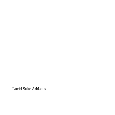
Lucidchart
Intelligente Diagrammerstellung
Lucidspark
Digitales Whiteboarding
airfocus
Produktmanagement und -roadmapping
Lucid Suite Add-ons
Cloud-Accelerator
Besseres Verständnis und Planung künftiger Cloud-Infra
Prozess-Accelerator