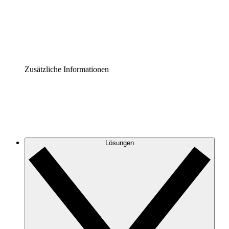
Governance der Prozessdokumentation vereinheitlichen u
Enterprise Shield
Zusätzliche Sicherheitslayer und granulare Zugriffskontrol
Zusätzliche Informationen
Lösungen