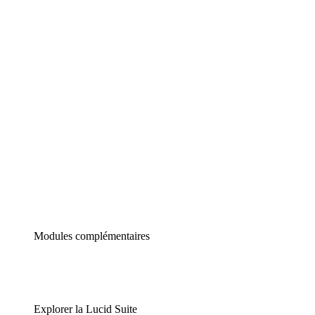
Diagrammes intelligents
Lucidspark
Tableau blanc virtuel
airfocus
Gestion de produit et roadmapping
Modules complémentaires
Explorer la Lucid Suite