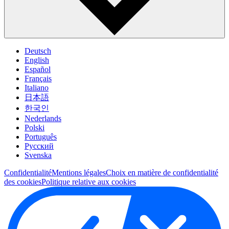
Deutsch
English
Español
Français
Italiano
日本語
한국인
Nederlands
Polski
Português
Pусский
Svenska
Confidentialité
Mentions légales
Choix en matière de confidentialité
des cookies
Politique relative aux cookies