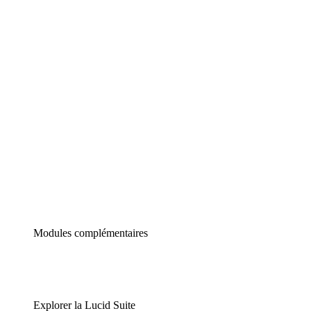
Diagrammes intelligents
Lucidspark
Tableau blanc virtuel
airfocus
Gestion de produit et roadmapping
Modules complémentaires
Explorer la Lucid Suite