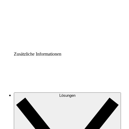
Prozess-Accelerator
Governance der Prozessdokumentation vereinheitlichen
und stärken.
Enterprise Shield
Zusätzliche Sicherheitslayer und granulare
Zugriffskontrolle.
Zusätzliche Informationen
Lösungen