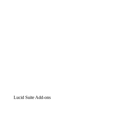
Lucidchart
Intelligente Diagrammerstellung
Lucidspark
Digitales Whiteboarding
airfocus
Produktmanagement und -roadmapping
Lucid Suite Add-ons
Cloud-Accelerator
Besseres Verständnis und Planung künftiger Cloud-
Infrastruktur-Änderungen.