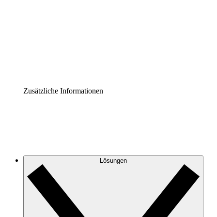
Prozess-Accelerator
Governance der Prozessdokumentation vereinheitlichen
und stärken.
Enterprise Shield
Zusätzliche Sicherheitslayer und granulare
Zugriffskontrolle.
Zusätzliche Informationen
Lösungen