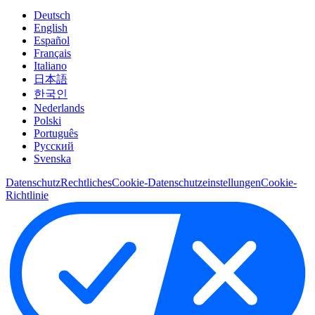
Deutsch
English
Español
Français
Italiano
日本語
한국인
Nederlands
Polski
Português
Pусский
Svenska
Datenschutz
Rechtliches
Cookie-Datenschutzeinstellungen
Cookie-
Richtlinie