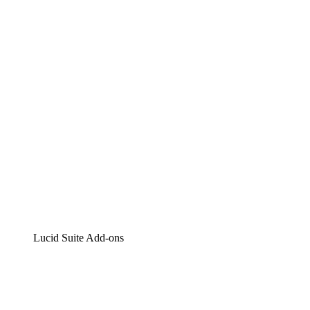
Lucidchart
Intelligente Diagrammerstellung
Lucidspark
Digitales Whiteboarding
airfocus
Produktmanagement und -roadmapping
Lucid Suite Add-ons
Cloud-Accelerator
Besseres Verständnis und Planung künftiger Cloud-
Infrastruktur-Änderungen.