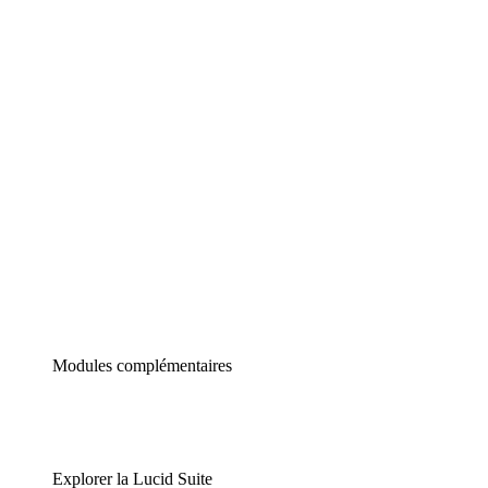
Diagrammes intelligents
Lucidspark
Tableau blanc virtuel
airfocus
Gestion de produit et roadmapping
Modules complémentaires
Explorer la Lucid Suite