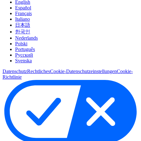
English
Español
Français
Italiano
日本語
한국인
Nederlands
Polski
Português
Pусский
Svenska
Datenschutz
Rechtliches
Cookie-Datenschutzeinstellungen
Cookie-
Richtlinie