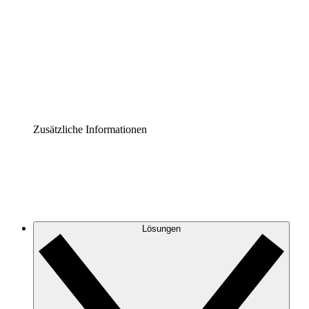
Prozess-Accelerator
Governance der Prozessdokumentation vereinheitlichen
und stärken.
Enterprise Shield
Zusätzliche Sicherheitslayer und granulare
Zugriffskontrolle.
Zusätzliche Informationen
Lösungen