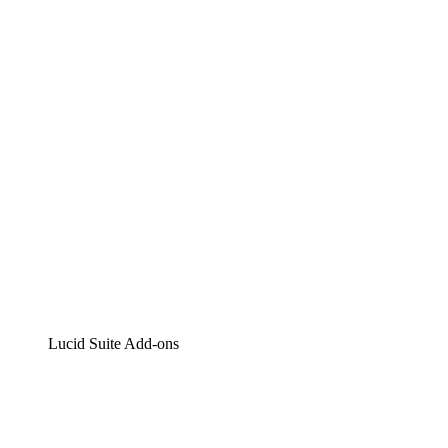
Lucidchart
Intelligente Diagrammerstellung
Lucidspark
Digitales Whiteboarding
airfocus
Produktmanagement und -roadmapping
Lucid Suite Add-ons
Cloud-Accelerator
Besseres Verständnis und Planung künftiger Cloud-
Infrastruktur-Änderungen.