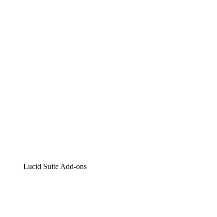
Lucidchart
Intelligente Diagrammerstellung
Lucidspark
Digitales Whiteboarding
airfocus
Produktmanagement und -roadmapping
Lucid Suite Add-ons
Cloud-Accelerator
Besseres Verständnis und Planung künftiger Cloud-
Infrastruktur-Änderungen.