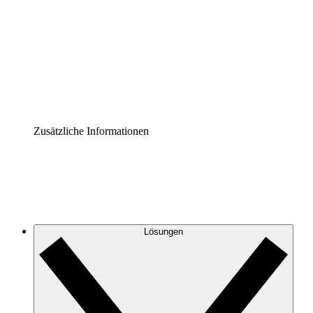
Prozess-Accelerator
Governance der Prozessdokumentation vereinheitlichen
und stärken.
Enterprise Shield
Zusätzliche Sicherheitslayer und granulare
Zugriffskontrolle.
Zusätzliche Informationen
Lösungen