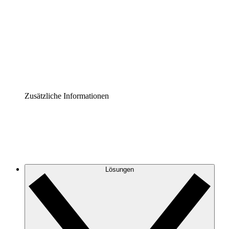
Prozess-Accelerator
Governance der Prozessdokumentation vereinheitlichen
und stärken.
Enterprise Shield
Zusätzliche Sicherheitslayer und granulare
Zugriffskontrolle.
Zusätzliche Informationen
Lösungen