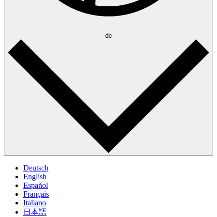
de
Deutsch
English
Español
Français
Italiano
日本語