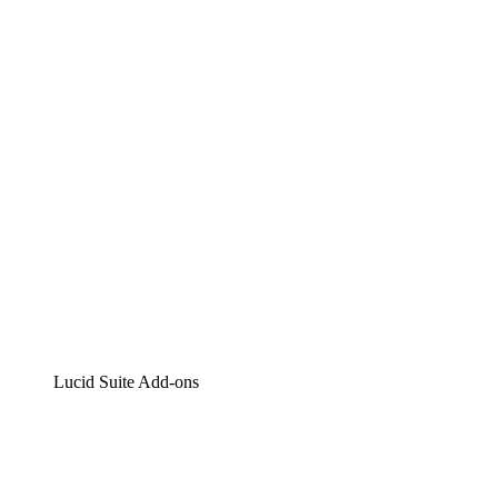
Lucidchart
Intelligente Diagrammerstellung
Lucidspark
Digitales Whiteboarding
airfocus
Produktmanagement und -roadmapping
Lucid Suite Add-ons
Cloud-Accelerator
Besseres Verständnis und Planung künftiger Cloud-
Infrastruktur-Änderungen.