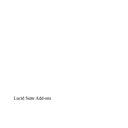
Lucidchart
Intelligente Diagrammerstellung
Lucidspark
Digitales Whiteboarding
airfocus
Produktmanagement und -roadmapping
Lucid Suite Add-ons
Cloud-Accelerator
Besseres Verständnis und Planung künftiger Cloud-
Infrastruktur-Änderungen.