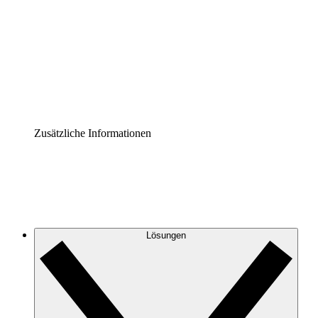
Prozess-Accelerator
Governance der Prozessdokumentation vereinheitlichen
und stärken.
Enterprise Shield
Zusätzliche Sicherheitslayer und granulare
Zugriffskontrolle.
Zusätzliche Informationen
Lösungen