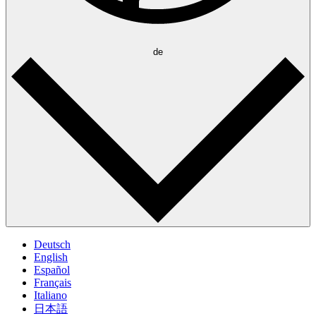
de
Deutsch
English
Español
Français
Italiano
日本語