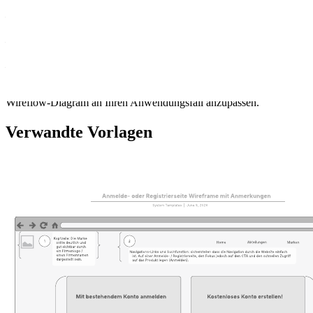
– die Schritte, die ein Benutzer bei der Erledigung einer Aufgabe
durchläuft, grafisch darstellen.
– das grundlegende Layout teilen, das für eine mobile Anwendung
benötigt wird.
– einfache Screendesigns für jeden Schritt eines Prozesses erstellen.
Öffnen Sie diese Vorlage und fügen Sie Inhalte hinzu, um dieses
Wireflow-Diagram an Ihren Anwendungsfall anzupassen. "
Verwandte Vorlagen