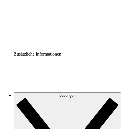
Prozess-Accelerator
Governance der Prozessdokumentation vereinheitlichen
und stärken.
Enterprise Shield
Zusätzliche Sicherheitslayer und granulare
Zugriffskontrolle.
Zusätzliche Informationen
Lösungen