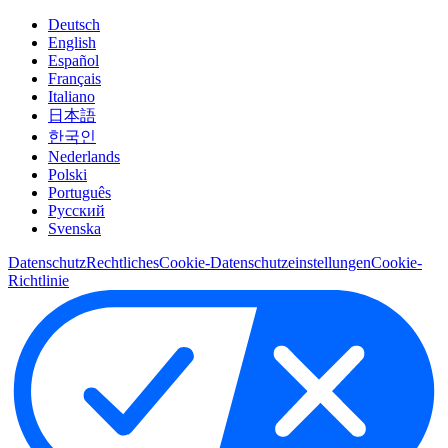
Deutsch
English
Español
Français
Italiano
日本語
한국인
Nederlands
Polski
Português
Pусский
Svenska
Datenschutz
Rechtliches
Cookie-Datenschutzeinstellungen
Cookie-
Richtlinie