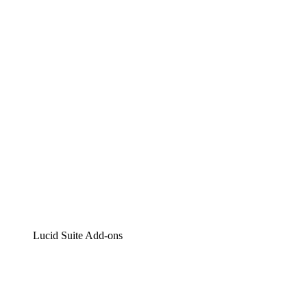
Lucidchart
Intelligente Diagrammerstellung
Lucidspark
Digitales Whiteboarding
airfocus
Produktmanagement und -roadmapping
Lucid Suite Add-ons
Cloud-Accelerator
Besseres Verständnis und Planung künftiger Cloud-
Infrastruktur-Änderungen.