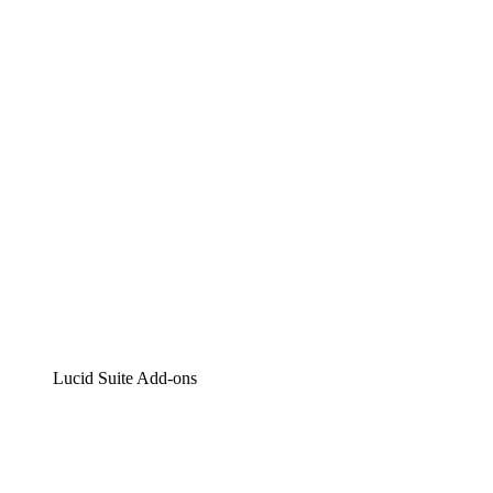
Lucidchart
Intelligente Diagrammerstellung
Lucidspark
Digitales Whiteboarding
airfocus
Produktmanagement und -roadmapping
Lucid Suite Add-ons
Cloud-Accelerator
Besseres Verständnis und Planung künftiger Cloud-
Infrastruktur-Änderungen.