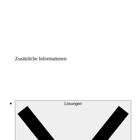
Prozess-Accelerator
Governance der Prozessdokumentation vereinheitlichen
und stärken.
Enterprise Shield
Zusätzliche Sicherheitslayer und granulare
Zugriffskontrolle.
Zusätzliche Informationen
Lösungen