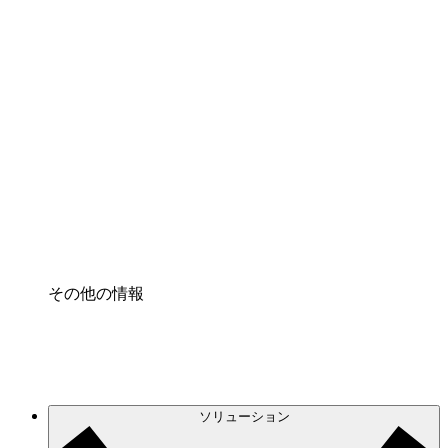
クラウドアクセル
クラウドインフラに対する将来の変更をより良く
理解し、計画を立てましょう。
プロセスアクセル
プロセス文書化のガバナンスを標準化し、改善す
る。
Enterprise Shield
強化されたセキュリティと詳細な制御を追加す
る。
その他の情報
ソリューション