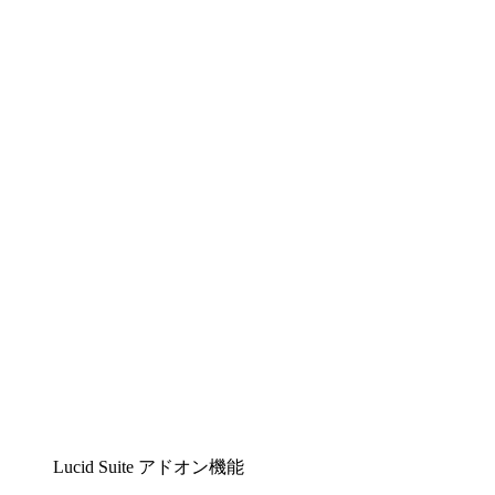
Lucidchart
複雑な内容をチームで分かりやすく理解できるイ
ンテリジェントな作図ソリューション
Lucidspark
チームが最高のアイデアを出し合い、行動につな
げられるバーチャルホワイトボード
airfocus
プロダクト管理・ロードマップツール
Lucid Suite アドオン機能