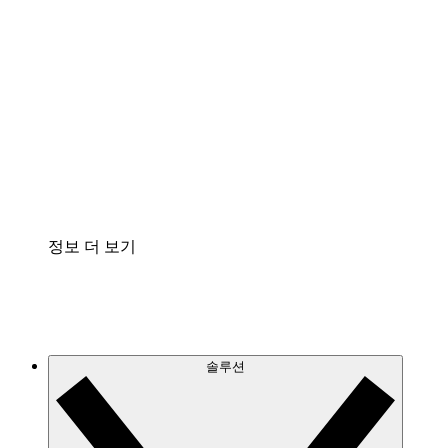
클라우드 인프라에 대한 이해도를 높이고 향후 변
화를 계획할 수 있습니다.
프로세스 액셀러레이터
프로세스 문서의 거버넌스를 표준화하고 개선할
수 있습니다.
Enterprise Shield
보안을 강화하고 세분화된 제어 계층을 추가할 수
있습니다.
정보 더 보기
솔루션