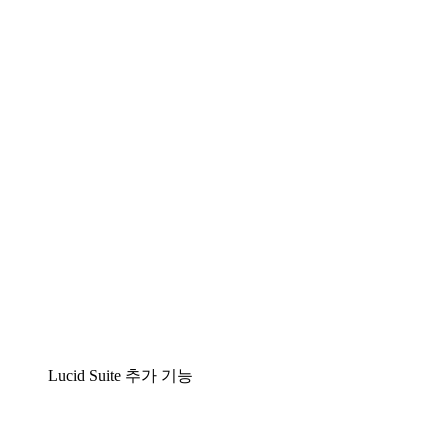
팀이 복잡성을 명확성으로 바꿀 수 있는 지능형 다
이어그램 작성 솔루션
Lucidspark
팀이 최고의 아이디어를 제시하고 실행할 수 있는
가상 화이트보드
airfocus
제품 관리 및 로드매핑
Lucid Suite 추가 기능
클라우드 액셀러레이터