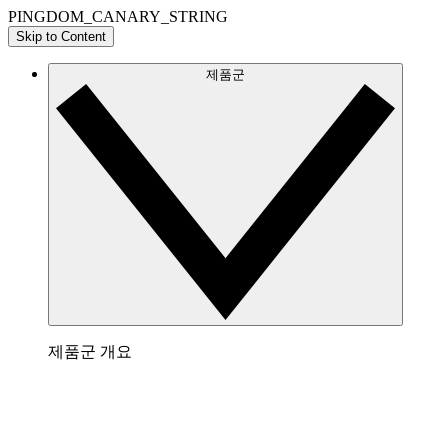
PINGDOM_CANARY_STRING
Skip to Content
제품군
제품군 개요
Lucidchart