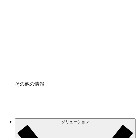
クラウドインフラに対する将来の変更をより良く
理解し、計画を立てましょう。
プロセスアクセル
プロセス文書化のガバナンスを標準化し、改善す
る。
Enterprise Shield
強化されたセキュリティと詳細な制御を追加す
る。
その他の情報
ソリューション