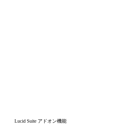
Lucidchart
複雑な内容をチームで分かりやすく理解できるイ
ンテリジェントな作図ソリューション
Lucidspark
チームが最高のアイデアを出し合い、行動につな
げられるバーチャルホワイトボード
airfocus
プロダクト管理・ロードマップツール
Lucid Suite アドオン機能
クラウドアクセル