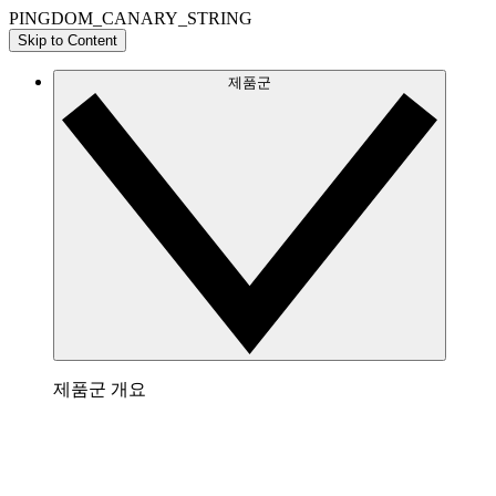
PINGDOM_CANARY_STRING
Skip to Content
제품군
제품군 개요
Lucidchart