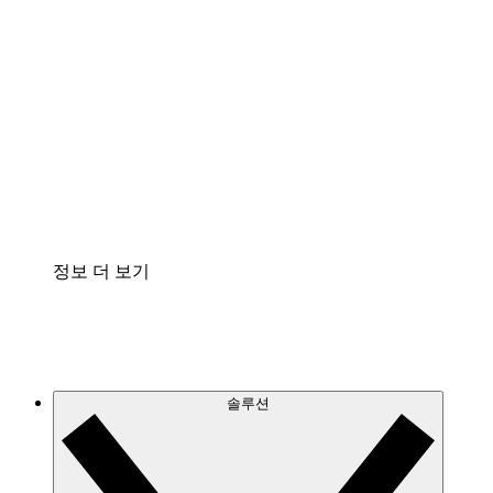
클라우드 인프라에 대한 이해도를 높이고 향후 변
화를 계획할 수 있습니다.
프로세스 액셀러레이터
프로세스 문서의 거버넌스를 표준화하고 개선할
수 있습니다.
Enterprise Shield
보안을 강화하고 세분화된 제어 계층을 추가할 수
있습니다.
정보 더 보기
솔루션