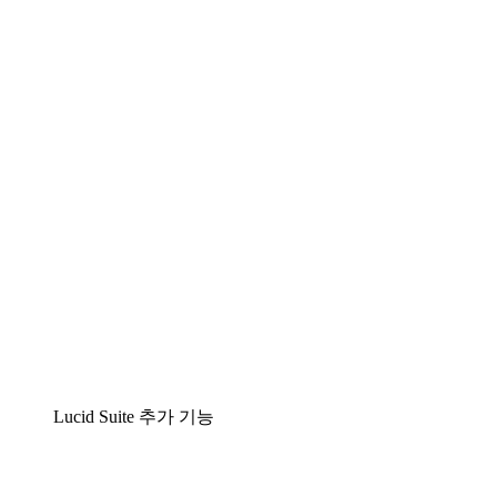
팀이 복잡성을 명확성으로 바꿀 수 있는 지능형 다
이어그램 작성 솔루션
Lucidspark
팀이 최고의 아이디어를 제시하고 실행할 수 있는
가상 화이트보드
airfocus
제품 관리 및 로드매핑
Lucid Suite 추가 기능
클라우드 액셀러레이터