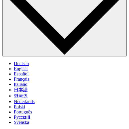
Deutsch
English
Español
Français
Italiano
日本語
한국인
Nederlands
Polski
Português
Pусский
Svenska