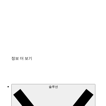
클라우드 인프라에 대한 이해도를 높이고 향후 변
화를 계획할 수 있습니다.
프로세스 액셀러레이터
프로세스 문서의 거버넌스를 표준화하고 개선할
수 있습니다.
Enterprise Shield
보안을 강화하고 세분화된 제어 계층을 추가할 수
있습니다.
정보 더 보기
솔루션