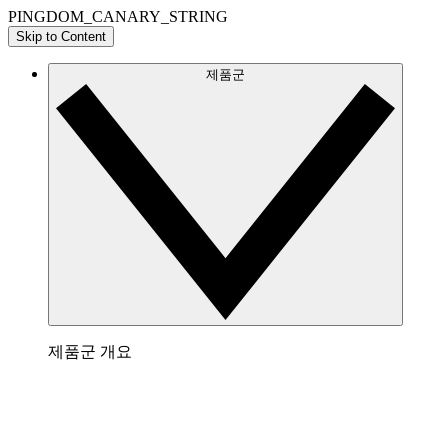
PINGDOM_CANARY_STRING
Skip to Content
제품군
제품군 개요
Lucidchart