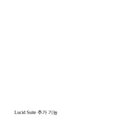
팀이 복잡성을 명확성으로 바꿀 수 있는 지능형 다
이어그램 작성 솔루션
Lucidspark
팀이 최고의 아이디어를 제시하고 실행할 수 있는
가상 화이트보드
airfocus
제품 관리 및 로드매핑
Lucid Suite 추가 기능
클라우드 액셀러레이터