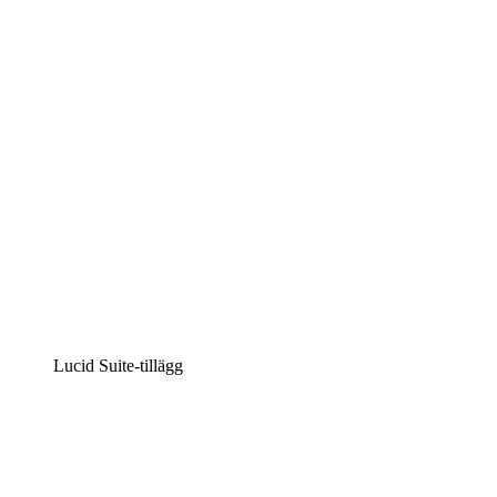
Intelligent diagramskapande
Lucidspark
Virtuell whiteboardanvändning
airfocus
Produkthantering och skapande av färdplaner
Lucid Suite-tillägg
Molnaccelerator
Förstå och planera bättre för framtida förändringar av
din molninfrastruktur.