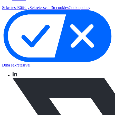
Sekretess
Rättslig
Sekretessval för cookies
Cookiepolicy
Dina sekretessval