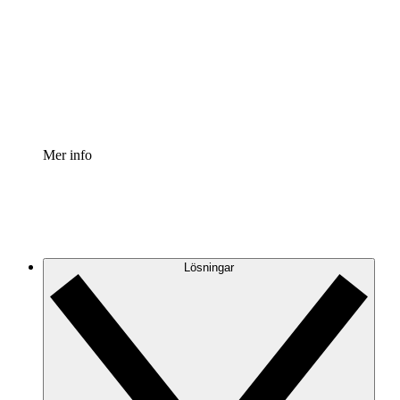
Processaccelerator
Standardisera och förbättra styrningen av
processdokumentation.
Enterprise shield
Lägg till ett förbättrat lager av förstärkt säkerhet och
detaljerad kontroll.
Mer info
Lösningar