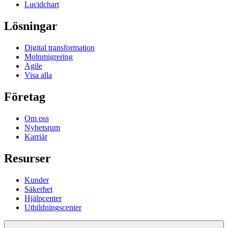
Lucidchart
Lösningar
Digital transformation
Molnmigrering
Agile
Visa alla
Företag
Om oss
Nyhetsrum
Karriär
Resurser
Kunder
Säkerhet
Hjälpcenter
Utbildningscenter