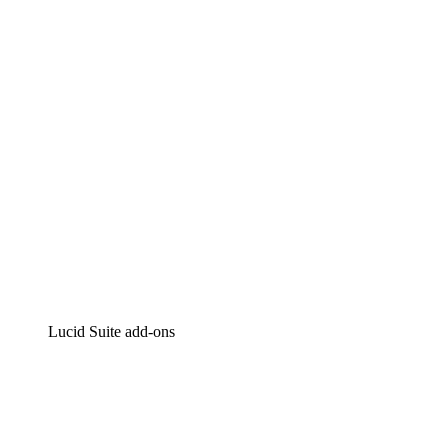
Intelligente diagrammen
Lucidspark
Online whiteboard
airfocus
Product management en roadmapping
Lucid Suite add-ons
Cloud versneller
Begrijp en plan toekomstige veranderingen aan je cloud
infrastructuur beter