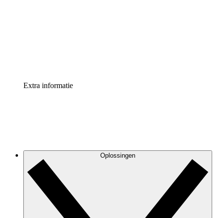
Processversneller
Standaardiseer en verbeter de beheer van
procesdocumentatie
Enterprise shield
Voeg een extra laag versterkte beveiliging en controle
toe
Extra informatie
Oplossingen