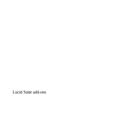
Lucidchart
Intelligente diagrammen
Lucidspark
Online whiteboard
airfocus
Product management en roadmapping
Lucid Suite add-ons
Cloud versneller
Begrijp en plan toekomstige veranderingen aan je cloud in