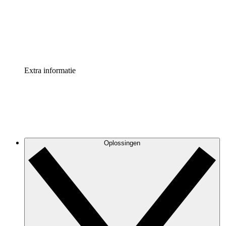
Processversneller
Standaardiseer en verbeter de beheer van procesdocument
Enterprise shield
Voeg een extra laag versterkte beveiliging en controle toe
Extra informatie
Oplossingen