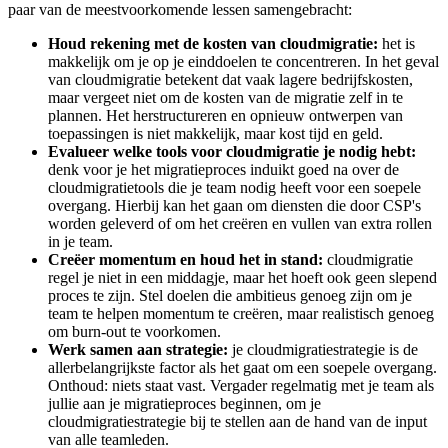
paar van de meestvoorkomende lessen samengebracht:
Houd rekening met de kosten van cloudmigratie:
het is
makkelijk om je op je einddoelen te concentreren. In het geval
van cloudmigratie betekent dat vaak lagere bedrijfskosten,
maar vergeet niet om de kosten van de migratie zelf in te
plannen. Het herstructureren en opnieuw ontwerpen van
toepassingen is niet makkelijk, maar kost tijd en geld.
Evalueer welke tools voor cloudmigratie je nodig hebt:
denk voor je het migratieproces induikt goed na over de
cloudmigratietools die je team nodig heeft voor een soepele
overgang. Hierbij kan het gaan om diensten die door CSP's
worden geleverd of om het creëren en vullen van extra rollen
in je team.
Creëer momentum en houd het in stand:
cloudmigratie
regel je niet in een middagje, maar het hoeft ook geen slepend
proces te zijn. Stel doelen die ambitieus genoeg zijn om je
team te helpen momentum te creëren, maar realistisch genoeg
om burn-out te voorkomen.
Werk samen aan strategie:
je cloudmigratiestrategie is de
allerbelangrijkste factor als het gaat om een soepele overgang.
Onthoud: niets staat vast. Vergader regelmatig met je team als
jullie aan je migratieproces beginnen, om je
cloudmigratiestrategie bij te stellen aan de hand van de input
van alle teamleden.