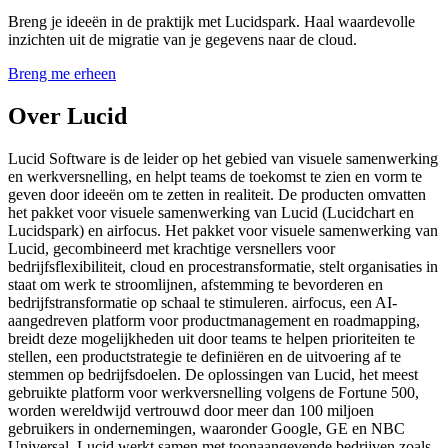
Breng je ideeën in de praktijk met Lucidspark. Haal waardevolle
inzichten uit de migratie van je gegevens naar de cloud.
Breng me erheen
Over Lucid
Lucid Software is de leider op het gebied van visuele samenwerking
en werkversnelling, en helpt teams de toekomst te zien en vorm te
geven door ideeën om te zetten in realiteit. De producten omvatten
het pakket voor visuele samenwerking van Lucid (Lucidchart en
Lucidspark) en airfocus. Het pakket voor visuele samenwerking van
Lucid, gecombineerd met krachtige versnellers voor
bedrijfsflexibiliteit, cloud en procestransformatie, stelt organisaties in
staat om werk te stroomlijnen, afstemming te bevorderen en
bedrijfstransformatie op schaal te stimuleren. airfocus, een AI-
aangedreven platform voor productmanagement en roadmapping,
breidt deze mogelijkheden uit door teams te helpen prioriteiten te
stellen, een productstrategie te definiëren en de uitvoering af te
stemmen op bedrijfsdoelen. De oplossingen van Lucid, het meest
gebruikte platform voor werkversnelling volgens de Fortune 500,
worden wereldwijd vertrouwd door meer dan 100 miljoen
gebruikers in ondernemingen, waaronder Google, GE en NBC
Universal. Lucid werkt samen met toonaangevende bedrijven zoals