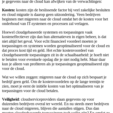
je gegevens naar de cloud kan afwijken van de verwachtingen:
Kosten:
kosten zijn de beslissende factor bij veel zakelijke besluiten
en cloud migratie is daarop geen uitzondering. Veen bedrijven
beginnen met migreren naar de cloud omdat het de kosten voor het
onderhoud van IT-systemen en processen zal verlagen.
Hoewel cloudgebaseerde systemen en toepassingen vaak
kosteneffectiever zijn dan hun alternatieven in eigen beheer, is dat
niet altijd het geval. Voor echt financieel voordeel moeten je
toepassingen en systemen worden geoptimaliseerd voor de cloud en
dat proces kost tijd en geld. Het echte kostenvoordeel van
cloudgebaseerde toepassingen zit in de schaalbaarheid: je hoeft niet
te betalen voor eventuele opslag die je niet nodig hebt. Maar daar
kun je alleen van profiteren als je toepassingen geoptimaliseerd zijn
voor de cloud.
Wat we willen zeggen: migreren naar de cloud op zich bespaart je
bedrijf geen geld. Om de kostenvoordelen op de lange termijn te
zien, moet je eerst de initiële kosten van het optimaliseren van je
toepassingen voor de cloud betalen.
Veiligheid
: cloudserviceproviders slaan gegevens op voor
duizenden bedrijven overal ter wereld. En nu steeds meer bedrijven
naar de cloud migreren, blijven die aantallen stijgen. Dus dan
moeten cloudgebaseerde toepassingen toch veilig zijn? En omdat ze