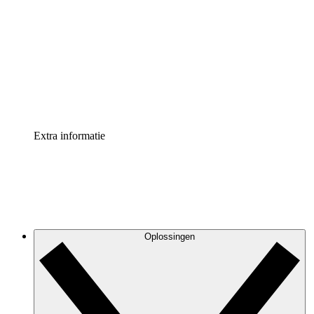
Processversneller
Standaardiseer en verbeter de beheer van
procesdocumentatie
Enterprise shield
Voeg een extra laag versterkte beveiliging en controle
toe
Extra informatie
Oplossingen