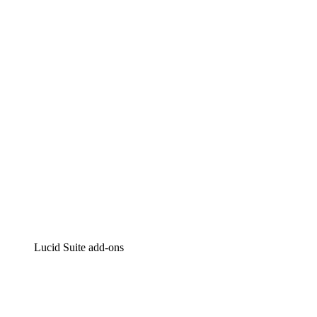
Lucidchart
Intelligente diagrammen
Lucidspark
Online whiteboard
airfocus
Product management en roadmapping
Lucid Suite add-ons
Cloud versneller
Begrijp en plan toekomstige veranderingen aan je cloud
infrastructuur beter