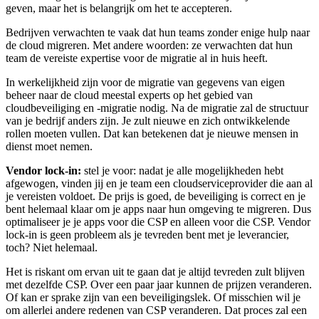
geven, maar het is belangrijk om het te accepteren.
Bedrijven verwachten te vaak dat hun teams zonder enige hulp naar
de cloud migreren. Met andere woorden: ze verwachten dat hun
team de vereiste expertise voor de migratie al in huis heeft.
In werkelijkheid zijn voor de migratie van gegevens van eigen
beheer naar de cloud meestal experts op het gebied van
cloudbeveiliging en -migratie nodig. Na de migratie zal de structuur
van je bedrijf anders zijn. Je zult nieuwe en zich ontwikkelende
rollen moeten vullen. Dat kan betekenen dat je nieuwe mensen in
dienst moet nemen.
Vendor lock-in:
stel je voor: nadat je alle mogelijkheden hebt
afgewogen, vinden jij en je team een cloudserviceprovider die aan al
je vereisten voldoet. De prijs is goed, de beveiliging is correct en je
bent helemaal klaar om je apps naar hun omgeving te migreren. Dus
optimaliseer je je apps voor die CSP en alleen voor die CSP. Vendor
lock-in is geen probleem als je tevreden bent met je leverancier,
toch? Niet helemaal.
Het is riskant om ervan uit te gaan dat je altijd tevreden zult blijven
met dezelfde CSP. Over een paar jaar kunnen de prijzen veranderen.
Of kan er sprake zijn van een beveiligingslek. Of misschien wil je
om allerlei andere redenen van CSP veranderen. Dat proces zal een