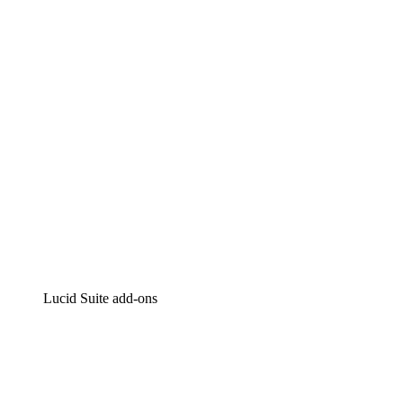
Intelligente diagrammen
Lucidspark
Online whiteboard
airfocus
Product management en roadmapping
Lucid Suite add-ons
Cloud versneller
Begrijp en plan toekomstige veranderingen aan je cloud
infrastructuur beter