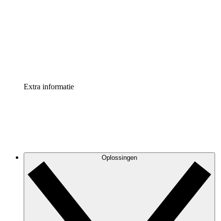
Processversneller
Standaardiseer en verbeter de beheer van
procesdocumentatie
Enterprise shield
Voeg een extra laag versterkte beveiliging en controle
toe
Extra informatie
Oplossingen