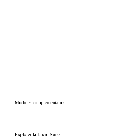
Diagrammes intelligents
Lucidspark
Tableau blanc virtuel
airfocus
Gestion de produit et roadmapping
Modules complémentaires
Explorer la Lucid Suite