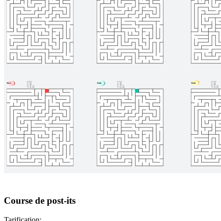
Course de post-its
Tarification: