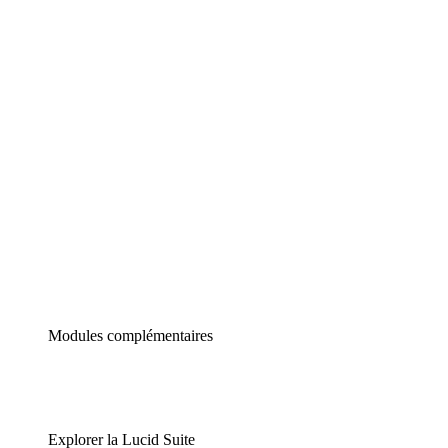
Diagrammes intelligents
Lucidspark
Tableau blanc virtuel
airfocus
Gestion de produit et roadmapping
Modules complémentaires
Explorer la Lucid Suite