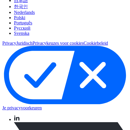
日本語
한국인
Nederlands
Polski
Português
Pусский
Svenska
Privacy
Juridisch
Privacykeuzes voor cookies
Cookiebeleid
Je privacyvoorkeuren