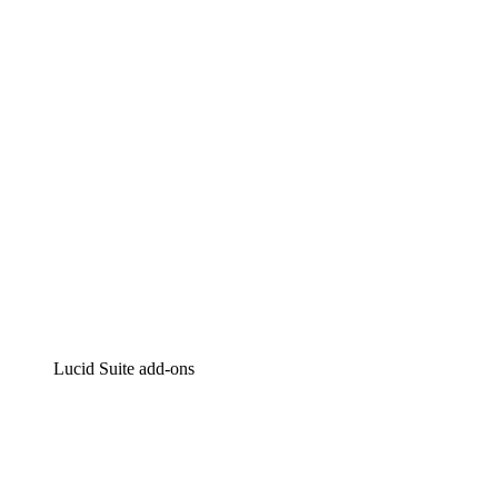
Intelligente diagrammen
Lucidspark
Online whiteboard
airfocus
Product management en roadmapping
Lucid Suite add-ons
Cloud versneller
Begrijp en plan toekomstige veranderingen aan je cloud
infrastructuur beter