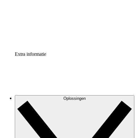
Processversneller
Standaardiseer en verbeter de beheer van
procesdocumentatie
Enterprise shield
Voeg een extra laag versterkte beveiliging en controle
toe
Extra informatie
Oplossingen