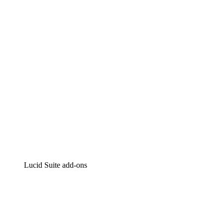
Intelligente diagrammen
Lucidspark
Online whiteboard
airfocus
Product management en roadmapping
Lucid Suite add-ons
Cloud versneller
Begrijp en plan toekomstige veranderingen aan je cloud
infrastructuur beter