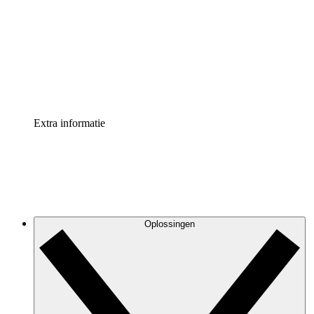
Processversneller
Standaardiseer en verbeter de beheer van
procesdocumentatie
Enterprise shield
Voeg een extra laag versterkte beveiliging en controle
toe
Extra informatie
Oplossingen