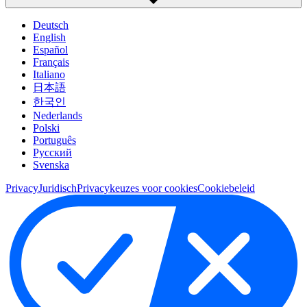
Deutsch
English
Español
Français
Italiano
日本語
한국인
Nederlands
Polski
Português
Pусский
Svenska
Privacy
Juridisch
Privacykeuzes voor cookies
Cookiebeleid