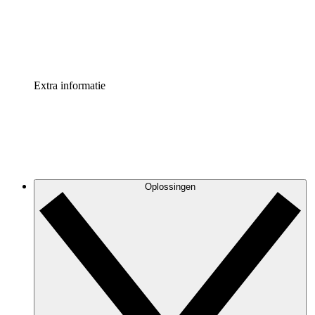
Standaardiseer en verbeter de beheer van procesdocument
Enterprise shield
Voeg een extra laag versterkte beveiliging en controle toe
Extra informatie
Oplossingen