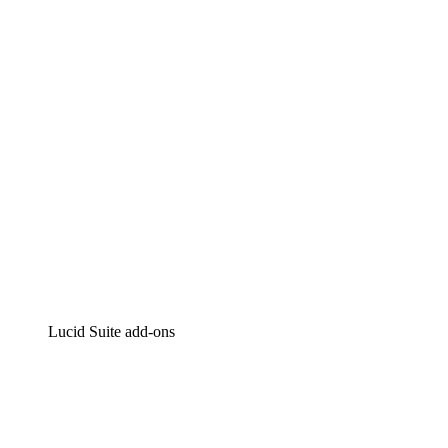
Intelligente diagrammen
Lucidspark
Online whiteboard
airfocus
Product management en roadmapping
Lucid Suite add-ons
Cloud versneller
Begrijp en plan toekomstige veranderingen aan je cloud in
Processversneller