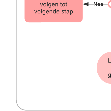
Met deze sjabloon voor het verwerken en kwalificeren van leads
kunt u:
-Uw leadkwalificatieproces visueel weergeven om leads optimaal te
benutten.
Leads zorgvuldig toewijzen aan de juiste accountmanager.
Een proces creëren voor het converteren van leads.
Open deze sjabloon voor een gedetailleerd voorbeeld van een
diagram voor het verwerken en kwalificeren van leads dat u kunt
aanpassen op uw use case.
Gerelateerde sjablonen