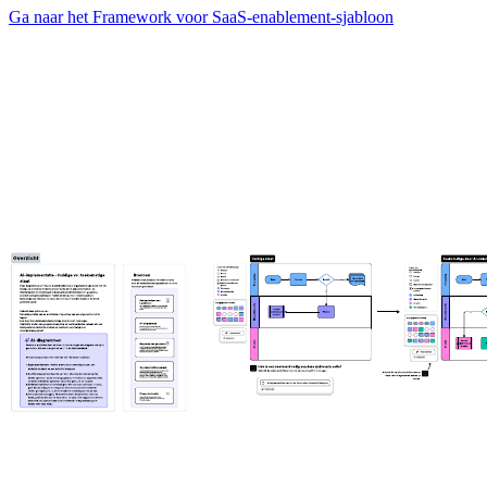
Ga naar het Framework voor SaaS-enablement-sjabloon