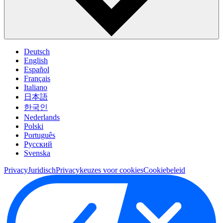
Deutsch
English
Español
Français
Italiano
日本語
한국인
Nederlands
Polski
Português
Pусский
Svenska
Privacy
Juridisch
Privacykeuzes voor cookies
Cookiebeleid