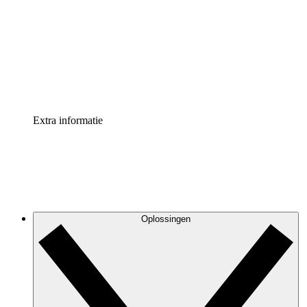
Processversneller
Standaardiseer en verbeter de beheer van
procesdocumentatie
Enterprise shield
Voeg een extra laag versterkte beveiliging en controle
toe
Extra informatie
Oplossingen