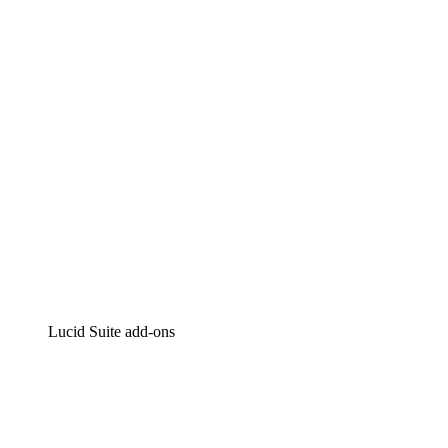
Intelligente diagrammen
Lucidspark
Online whiteboard
airfocus
Product management en roadmapping
Lucid Suite add-ons
Cloud versneller
Begrijp en plan toekomstige veranderingen aan je cloud
infrastructuur beter