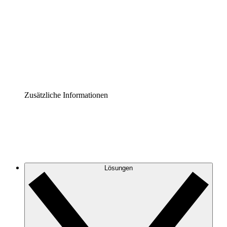
Prozess-Accelerator
Governance der Prozessdokumentation vereinheitlichen
und stärken.
Enterprise Shield
Zusätzliche Sicherheitslayer und granulare
Zugriffskontrolle.
Zusätzliche Informationen
Lösungen