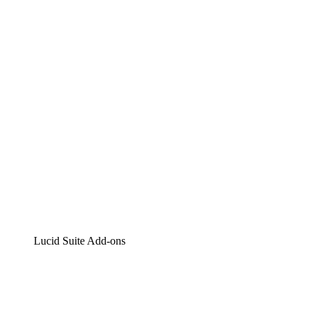
Lucidchart
Intelligente Diagrammerstellung
Lucidspark
Digitales Whiteboarding
airfocus
Produktmanagement und -roadmapping
Lucid Suite Add-ons
Cloud-Accelerator
Besseres Verständnis und Planung künftiger Cloud-
Infrastruktur-Änderungen.