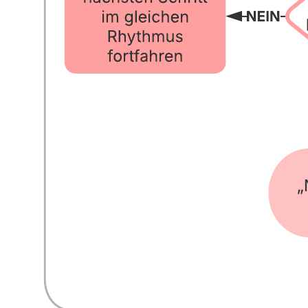
Mit dieser Vorlage für die Verarbeitung und Qualifizierung von
Leads können Sie:
– Ihren Prozess für die Qualifizierung von Leads visuell darstellen
und Neukunden gewinnen.
– Leads dem zuständigen Kundenbetreuer zuweisen.
– Einen Prozess für die Konversion von Leads erarbeiten.
Öffnen Sie diese Vorlage, um ein detailliertes Beispiel für ein
Diagramm zur Verarbeitung und Qualifizierung von Leads
anzuzeigen, das Sie an Ihren Anwendungsfall anpassen können.
Verwandte Vorlagen