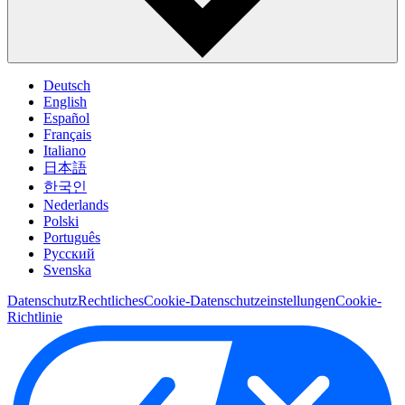
Deutsch
English
Español
Français
Italiano
日本語
한국인
Nederlands
Polski
Português
Pусский
Svenska
Datenschutz
Rechtliches
Cookie-Datenschutzeinstellungen
Cookie-
Richtlinie