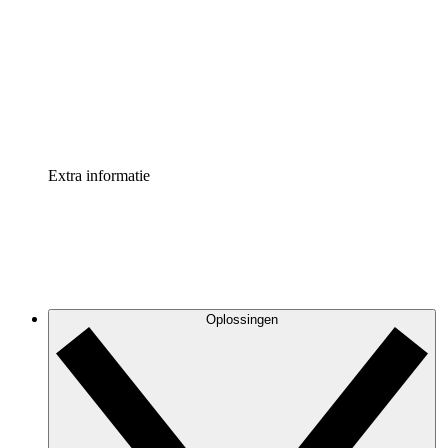
Processversneller
Standaardiseer en verbeter de beheer van
procesdocumentatie
Enterprise shield
Voeg een extra laag versterkte beveiliging en controle
toe
Extra informatie
Oplossingen