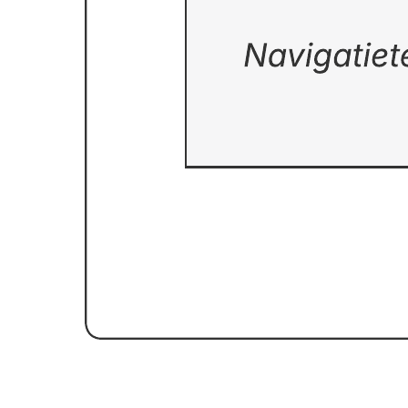
Voorbeeld taakstroom wachtwoordherstel
Ga naar het Voorbeeld taakstroom wachtwoordherstel-sjabloon
Aan de slag
Enterprise
Contact met sales
Prijzen
Products