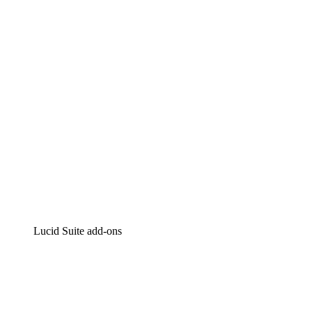
Intelligente diagrammen
Lucidspark
Online whiteboard
airfocus
Product management en roadmapping
Lucid Suite add-ons
Cloud versneller
Begrijp en plan toekomstige veranderingen aan je cloud
infrastructuur beter