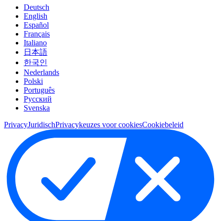
Deutsch
English
Español
Français
Italiano
日本語
한국인
Nederlands
Polski
Português
Pусский
Svenska
Privacy
Juridisch
Privacykeuzes voor cookies
Cookiebeleid