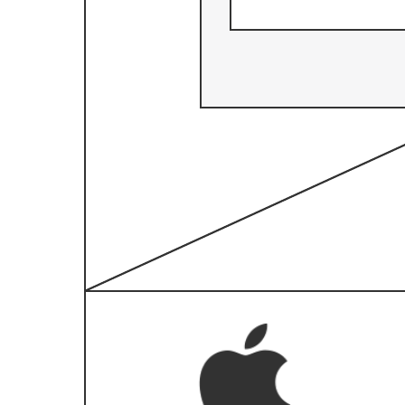
Met deze wireframesjabloon voor een startpagina kunt u:
Een opzet voor een webpagina maken in grijstinten.
De lay-out van uw website visueel weergeven.
Samenwerken met collega's om gebruikers een goede
ervaring te bieden.
Open deze sjabloon voor een gedetailleerd voorbeeld van een
wireframe voor een startpagina dat u kunt aanpassen op uw use
case.
Gerelateerde sjablonen