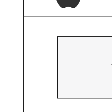
Wireframe inlogpagina
Ga naar het Wireframe inlogpagina-sjabloon