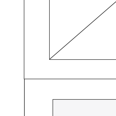
Voorbeeld gebruikersstroom e-commercesite
Ga naar het Voorbeeld gebruikersstroom e-commercesite-sjabloon