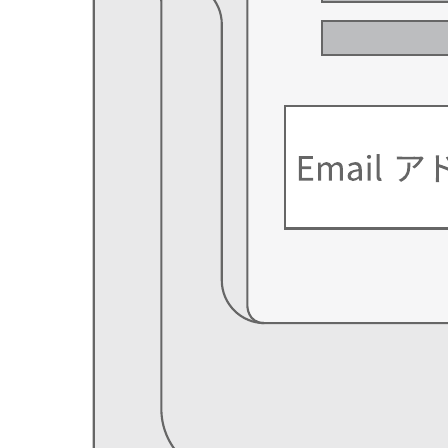
ワイヤーフレーム はどの様にエンジニやデザイナーにサイ
ト設計の際に情報を伝えられるかをデザインするサイト設計
図です。
このサイト設計図を使い、実際にどの様にサイトデザインを
進めて行くかを確かめてみましょう。サイト設計図の図形を
追加したい際には、左の『図形』をクリックすればより豊富
な図形を足すことが可能です。
関連テンプレート