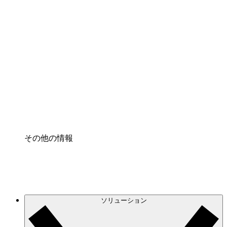
クラウドインフラに対する将来の変更をより良く
理解し、計画を立てましょう。
プロセスアクセル
プロセス文書化のガバナンスを標準化し、改善す
る。
Enterprise Shield
強化されたセキュリティと詳細な制御を追加す
る。
その他の情報
ソリューション