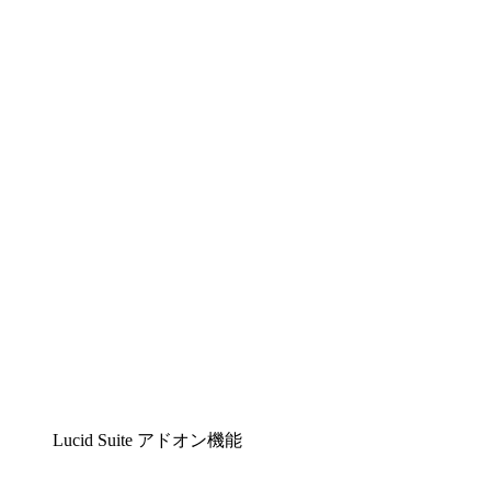
Lucidchart
複雑な内容をチームで分かりやすく理解できるイ
ンテリジェントな作図ソリューション
Lucidspark
チームが最高のアイデアを出し合い、行動につな
げられるバーチャルホワイトボード
airfocus
プロダクト管理・ロードマップツール
Lucid Suite アドオン機能
クラウドアクセル