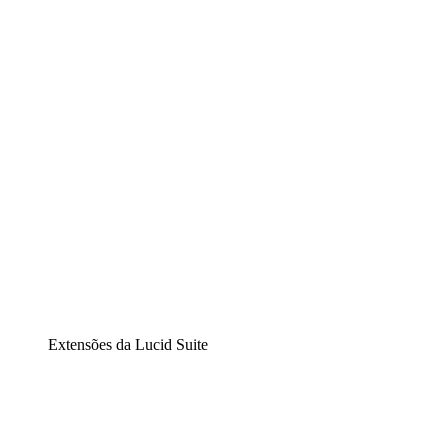
Lucidchart
Diagramação inteligente
Lucidspark
Lousa interativa virtual
airfocus
Gestão de produtos e roadmaps
Extensões da Lucid Suite
Extensão Nuvem
Entenda e planeje melhor as mudanças futuras em sua inf
Extensão Processos