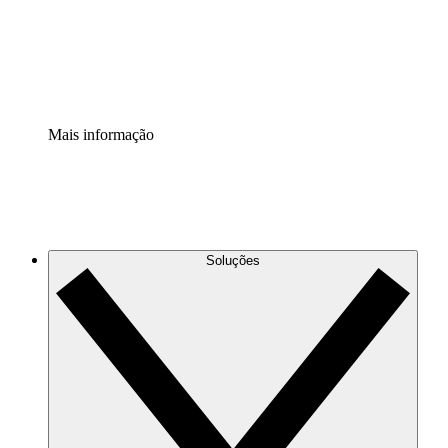
Padronize e melhore a governança da documentação de p
Extensão de segurança
Adicione uma camada de segurança reforçada e controle g
Mais informação
Soluções