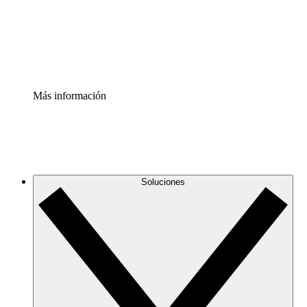
Acelerador de Procesos
Estandariza y mejora el control de la documentación de p
Enterprise Shield
Añade una capa de seguridad reforzada y control detallad
Más información
Soluciones