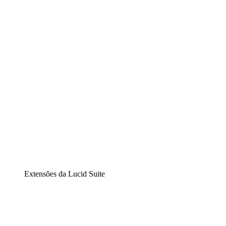
Lucidchart
Diagramação inteligente
Lucidspark
Lousa interativa virtual
airfocus
Gestão de produtos e roadmaps
Extensões da Lucid Suite
Extensão Nuvem
Entenda e planeje melhor as mudanças futuras em sua inf
Extensão Processos