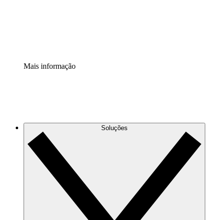
Padronize e melhore a governança da documentação de p
Extensão de segurança
Adicione uma camada de segurança reforçada e controle g
Mais informação
Soluções