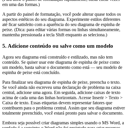
em uma das formas.)
A partir do painel de formatação, você pode alterar quase todos os
aspectos estéticos do seu diagrama. Experimente estilos diferentes
até ficar satisfeito com a aparência do seu diagrama de espinha de
peixe. (Dica: para editar várias formas ou linhas simultaneamente,
mantenha pressionada a tecla Shift enquanto as seleciona.)
5. Adicione conteúdo ou salve como um modelo
Agora seu diagrama está construído e estilizado, mas não tem
conteúdo. Se quiser usar este diagrama de espinha de peixe como
um modelo, basta salvar o documento como está — seu modelo de
espinha de peixe está concluído.
Para finalizar seu diagrama de espinha de peixe, preencha o texto.
Se você ainda não escreveu uma declaração de problema na caixa
central, adicione uma agora. Em seguida, adicione caixas de texto
acima de cada uma das linhas horizontais. Acesse Inserir > Texto >
Caixa de texto. Essas etiquetas devem representar fatores que
contribuem para o problema central. Assim que seu diagrama estiver
totalmente preenchido, você estará pronto para salvar o documento.
Embora seja possível criar diagramas simples usando o MS Word, a
verdade é a seguinte: o Word não foi projetado para criar recursos