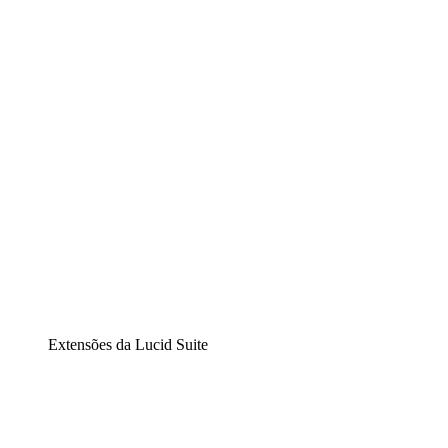
Lucidchart
Diagramação inteligente
Lucidspark
Lousa interativa virtual
airfocus
Gestão de produtos e roadmaps
Extensões da Lucid Suite
Extensão Nuvem
Entenda e planeje melhor as mudanças futuras em sua
infraestrutura de nuvem.