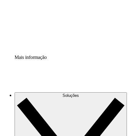
Extensão Processos
Padronize e melhore a governança da documentação de
processos.
Extensão de segurança
Adicione uma camada de segurança reforçada e
controle granular.
Mais informação
Soluções