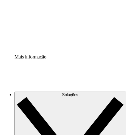
Extensão Processos
Padronize e melhore a governança da documentação de
processos.
Extensão de segurança
Adicione uma camada de segurança reforçada e
controle granular.
Mais informação
Soluções