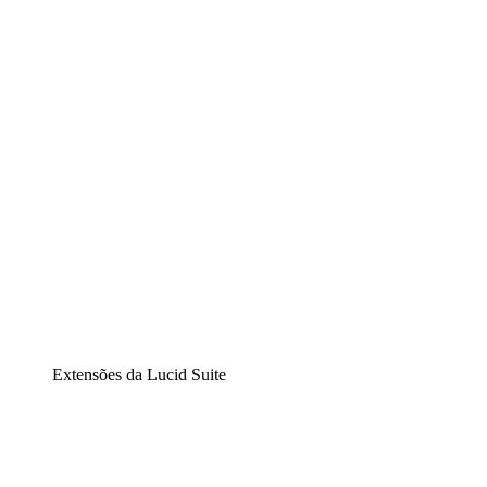
Lucidchart
Diagramação inteligente
Lucidspark
Lousa interativa virtual
airfocus
Gestão de produtos e roadmaps
Extensões da Lucid Suite
Extensão Nuvem
Entenda e planeje melhor as mudanças futuras em sua
infraestrutura de nuvem.