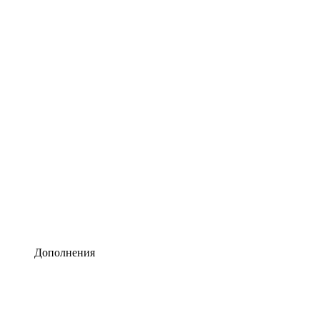
Lucidchart
Умная схематизация
Lucidspark
Виртуальная доска для лучших идей
airfocus
Управление продуктами и дорожные карты
Дополнения