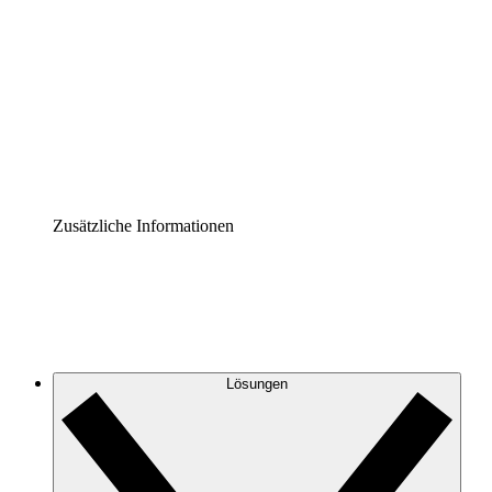
Prozess-Accelerator
Governance der Prozessdokumentation vereinheitlichen
und stärken.
Enterprise Shield
Zusätzliche Sicherheitslayer und granulare
Zugriffskontrolle.
Zusätzliche Informationen
Lösungen