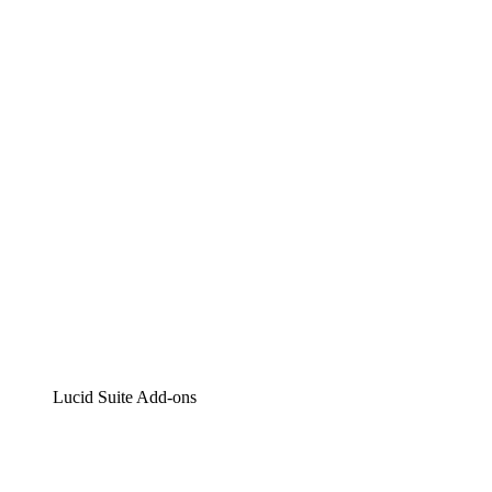
Lucidchart
Intelligente Diagrammerstellung
Lucidspark
Digitales Whiteboarding
airfocus
Produktmanagement und -roadmapping
Lucid Suite Add-ons
Cloud-Accelerator
Besseres Verständnis und Planung künftiger Cloud-
Infrastruktur-Änderungen.