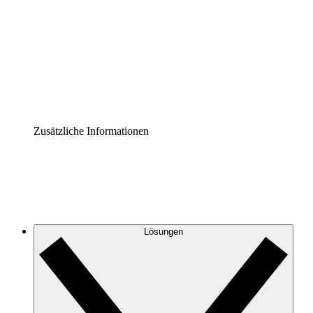
Prozess-Accelerator
Governance der Prozessdokumentation vereinheitlichen
und stärken.
Enterprise Shield
Zusätzliche Sicherheitslayer und granulare
Zugriffskontrolle.
Zusätzliche Informationen
Lösungen