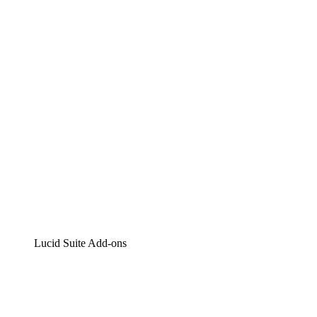
Lucidchart
Intelligente Diagrammerstellung
Lucidspark
Digitales Whiteboarding
airfocus
Produktmanagement und -roadmapping
Lucid Suite Add-ons
Cloud-Accelerator
Besseres Verständnis und Planung künftiger Cloud-
Infrastruktur-Änderungen.