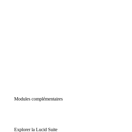
Diagrammes intelligents
Lucidspark
Tableau blanc virtuel
airfocus
Gestion de produit et roadmapping
Modules complémentaires
Explorer la Lucid Suite