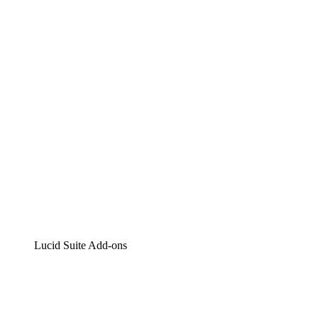
Lucidchart
Intelligente Diagrammerstellung
Lucidspark
Digitales Whiteboarding
airfocus
Produktmanagement und -roadmapping
Lucid Suite Add-ons
Cloud-Accelerator
Besseres Verständnis und Planung künftiger Cloud-Infra
Prozess-Accelerator