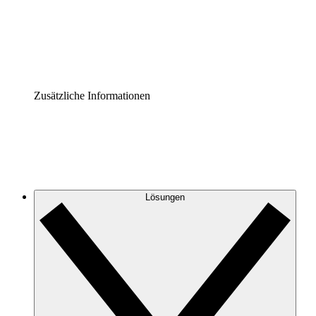
Governance der Prozessdokumentation vereinheitlichen u
Enterprise Shield
Zusätzliche Sicherheitslayer und granulare Zugriffskontrol
Zusätzliche Informationen
Lösungen