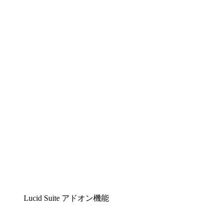
Lucidchart
複雑な内容をチームで分かりやすく理解できるイ
ンテリジェントな作図ソリューション
Lucidspark
チームが最高のアイデアを出し合い、行動につな
げられるバーチャルホワイトボード
airfocus
プロダクト管理・ロードマップツール
Lucid Suite アドオン機能
クラウドアクセル