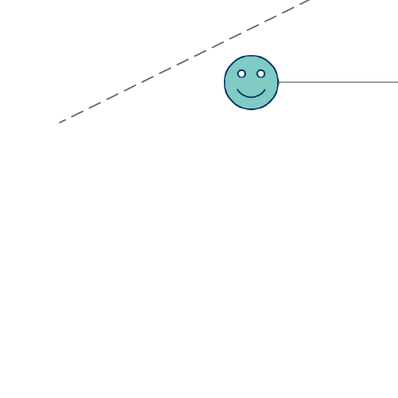
カスタマージャーニーは、顧客の感情や思考、行動の変化を
見える化させたワークフレームのことを表します。カスタマ
ージャーニマップを活用することによって、顧客に対するサ
ービスなどの改善などを事前に見える化として計画・想定す
ることができます。
関連テンプレート