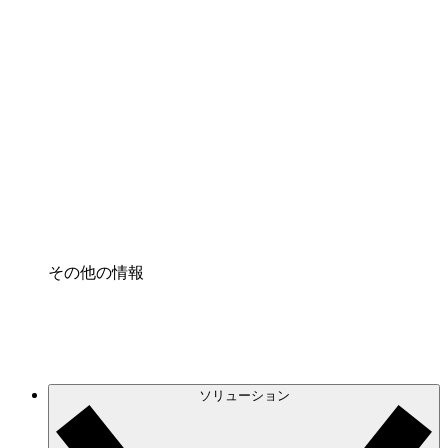
クラウドインフラに対する将来の変更をより良く
理解し、計画を立てましょう。
プロセスアクセル
プロセス文書化のガバナンスを標準化し、改善す
る。
Enterprise Shield
強化されたセキュリティと詳細な制御を追加す
る。
その他の情報
ソリューション